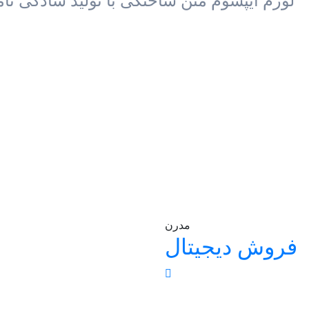
لورم ایپسوم متن ساختگی با تولید سادگی ن
مدرن
فروش دیجیتال